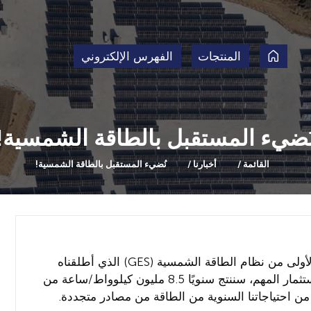
المنتجات
الفهرس الإلكتروني
ُضيء المستقبل بالطاقة الشمسية!
القائمة
أخبارنا
نُضيء المستقبل بالطاقة الشمسية!
نحن في سيرا بلاستيك (Sera Plastik)، أكملنا المرحلة الأولى من نظام الطاقة الشمسية (GES) الذي أطلقناه
برؤية مستقبل مستدام، وبدأنا تشغيله. من خلال هذا الاستثمار المهم، سننتج سنويًا 8.5 مليون كيلوواط/ساعة من