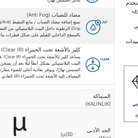
بتأثير الشمس نهارًا.
ستخدم
ري،
مضاد للضباب (Anti Fog)
تمنع إضافة مضاد الضبا
ي
Drip) الرطوبة داخل البيت البلاستيكي من الت
بالسطح الداخلي للفيلم على شكل قطرات ماء 
بيدات
كلير بالأشعة تحت الحمراء (Clear IR)
يساعد كلير ب
البيت البلاستيكي بشكل أبطأ ليلًا بعد أن يسخن ب
الشمس نهارًا، ويوفر نفاذية أعلى للضوء مقارنة
المضاف إليه الأشعة تحت الحمراء (IR) العادي.
السماكة
(KALINLIK)
جي
الحد الأدنى
30(µ)
(Min)