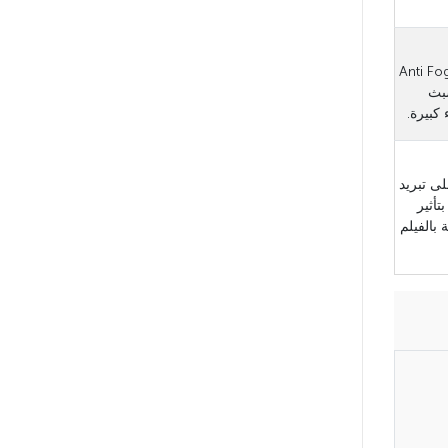
ب / مانع التنقيط (Anti Fog/Anti
شبث
كبيرة.
الأشعة تحت الحمراء (Clear IR) على تبريد
تأثير
 بالفيلم