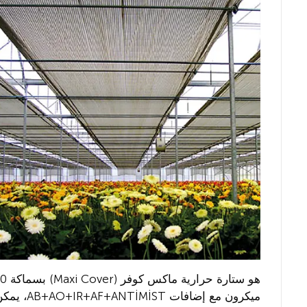
هو ستارة حرارية ماكس كوفر 
ميكرون مع إضافات B+AO+IR+AF+ANTİMİST