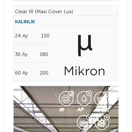
Clear IR (Maxi Cover Lux)
KALINLIK
24 Ay
150
36 Ay
180
60 Ay
200