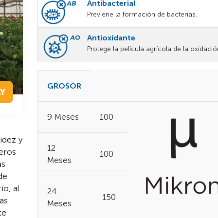
Antibacterial
Previene la formación de bacterias.
Antioxidante
Protege la película agrícola de la oxidació
GROSOR
AY
9 Meses
100
idez y
12
deros
100
Meses
as
 de
ío, al
24
150
as
Meses
te