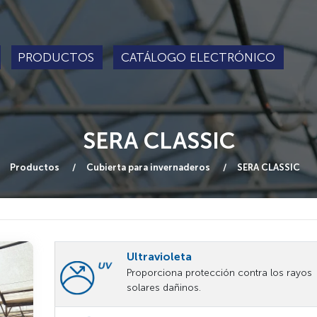
PRODUCTOS
CATÁLOGO ELECTRÓNICO
SERA CLASSIC
Productos
Cubierta para invernaderos
SERA CLASSIC
Ultravioleta
Proporciona protección contra los rayos
solares dañinos.