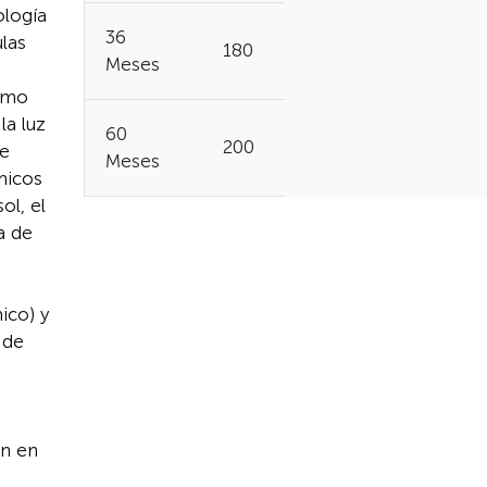
ología
36
las
180
Meses
como
la luz
60
200
se
Meses
micos
ol, el
a de
ico) y
 de
n
ón en