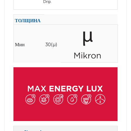
Drip.
ТОЛЩИНА
Мин
30(µ)