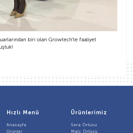
arlarından biri olan Growtech'te faaliyet
uştuk!
Hızlı Menü
Ürünlerimiz
Anasayfa
Sera Örtüsü
Ürünler
Malç Örtüsü