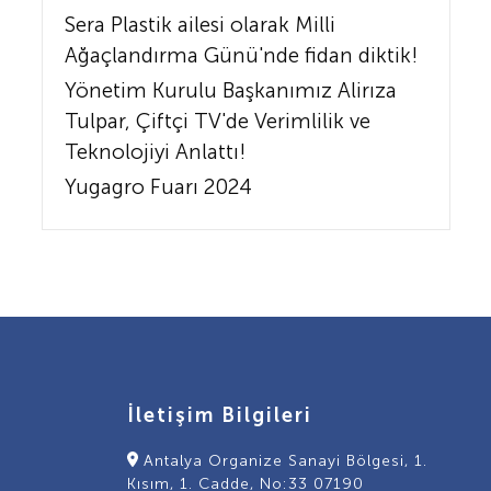
Sera Plastik ailesi olarak Milli
Ağaçlandırma Günü'nde fidan diktik!
Yönetim Kurulu Başkanımız Alirıza
Tulpar, Çiftçi TV'de Verimlilik ve
Teknolojiyi Anlattı!
Yugagro Fuarı 2024
İletişim Bilgileri
Antalya Organize Sanayi Bölgesi, 1.
Kısım, 1. Cadde, No:33 07190